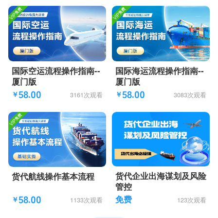
国际空运流程操作指南--
国际海运流程操作指南--
厦门版
厦门版
58.00
58.00
3161次观看
3083次观看
￥
￥
货代企业出海谋划及风险
货代航线操作基本流程
管控
58.00
免费
1133次观看
123次观看
￥