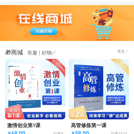
🎁商城
更多
有趣 | 好物✅

激情创业第1课
高管修炼第一课
68.00
58.00
已售0
已售2112
￥
￥