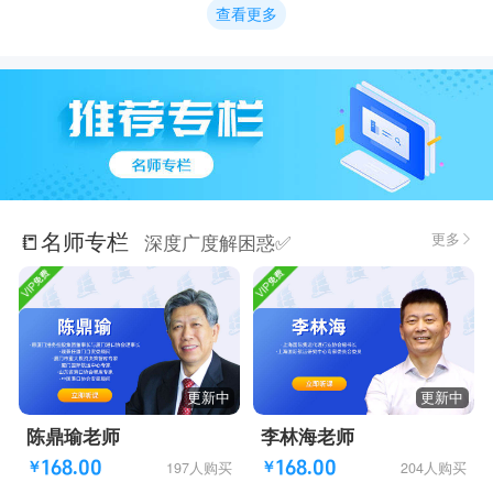
查看更多
📒名师专栏
更多
深度广度解困惑✅

更新中
更新中
陈鼎瑜老师
李林海老师
168.00
168.00
197人购买
204人购买
￥
￥